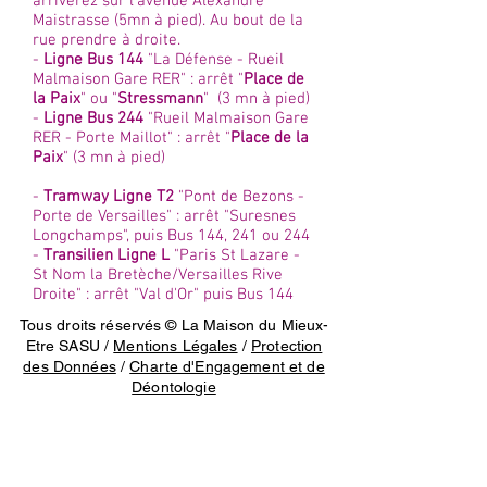
arriverez sur l'avenue Alexandre
Maistrasse (5mn à pied). Au bout de la
rue prendre à droite.
-
Ligne Bus 144
"La Défense - Rueil
Malmaison Gare RER" : arrêt "
Place de
la Paix
" ou "
Stressmann
" (3 mn à pied)
-
Ligne Bus 244
"Rueil Malmaison Gare
RER - Porte Maillot" : arrêt "
Place de la
Paix
" (3 mn à pied)
-
Tramway Ligne T2
"Pont de Bezons -
Porte de Versailles" : arrêt "Suresnes
Longchamps", puis Bus 144, 241 ou 244
-
Transilien Ligne L
"Paris St Lazare -
St Nom la Bretèche/Versailles Rive
Droite" : arrêt "Val d'Or" puis Bus 144
Tous droits réservés © La Maison du Mieux-
Etre SASU /
Mentions Légales
/
Protection
des Données
/
Charte d'Engagement et de
Déontologie