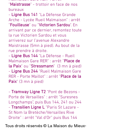
"
Maistrasse
" - trottoir en face de nos
bureaux
-
Ligne Bus 141
"La Défense Grande
Arche - Lycée Rueil Malmaison" : arrêt
"
Fouilleuse
" ou "
Victorien Sardou
". En
arrivant par ce dernier, remontez toute
la rue Victorien Sardou et vous
arriverez sur l'avenue Alexandre
Maistrasse (5mn à pied). Au bout de la
rue prendre à droite.
-
Ligne Bus 144
"La Défense - Rueil
Malmaison Gare RER" : arrêt "
Place de
la Paix
" ou "
Stressmann
" (3 mn à pied)
-
Ligne Bus 244
"Rueil Malmaison Gare
RER - Porte Maillot" : arrêt "
Place de la
Paix
" (3 mn à pied)
-
Tramway Ligne T2
"Pont de Bezons -
Porte de Versailles" : arrêt "Suresnes
Longchamps", puis Bus 144, 241 ou 244
-
Transilien Ligne L
"Paris St Lazare -
St Nom la Bretèche/Versailles Rive
Droite" : arrêt "Val d'Or" puis Bus 144
Tous droits réservés © La Maison du Mieux-