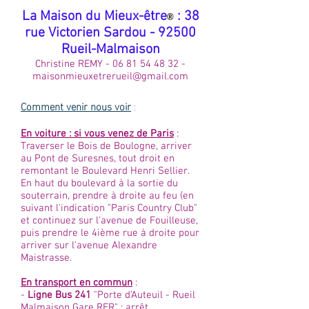
​La Maison du Mieux-être
: 38
®
rue Victorien Sardou - 92500
Rueil-Malmaison
Christine REMY -
06 81 54 48 32
-
maisonmieuxetrerueil@gmail.com
Comment venir nous voir
:
En voiture : si vous venez de Paris
:
Traverser le Bois de Boulogne, arriver
au Pont de Suresnes, tout droit en
remontant le Boulevard Henri Sellier.
En haut du boulevard à la sortie du
souterrain, prendre à droite au feu (en
suivant l'indication "Paris Country Club"
et continuez sur l'avenue de Fouilleuse,
puis prendre le 4ième rue à droite pour
arriver sur l'avenue Alexandre
Maistrasse.
En transport en commun
:
-
Ligne Bus 241
"Porte d'Auteuil - Rueil
Malmaison Gare RER" : arrêt