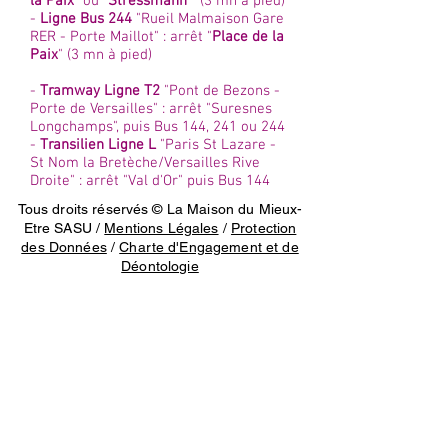
la Paix
" ou "
Stressmann
" (3 mn à pied)
-
Ligne Bus 244
"Rueil Malmaison Gare
RER - Porte Maillot" : arrêt "
Place de la
Paix
" (3 mn à pied)
-
Tramway Ligne T2
"Pont de Bezons -
Porte de Versailles" : arrêt "Suresnes
Longchamps", puis Bus 144, 241 ou 244
-
Transilien Ligne L
"Paris St Lazare -
St Nom la Bretèche/Versailles Rive
Droite" : arrêt "Val d'Or" puis Bus 144
Tous droits réservés © La Maison du Mieux-
Etre SASU /
Mentions Légales
/
Protection
des Données
/
Charte d'Engagement et de
Déontologie