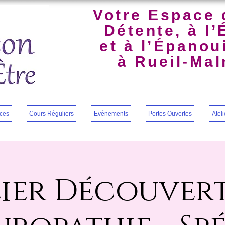
Votre Espace 
Détente, à l’
et à l’Épano
à Rueil-Ma
ces
Cours Réguliers
Evénements
Portes Ouvertes
Atel
lier Découvert