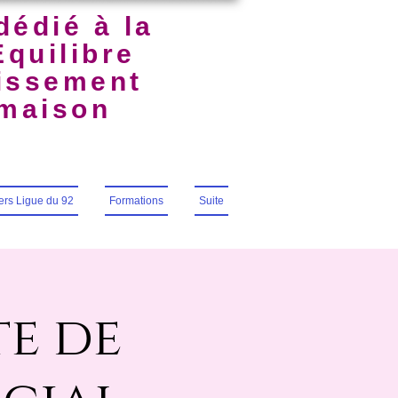
dédié à la
Équilibre
uissement
lmaison
iers Ligue du 92
Formations
Suite
e de