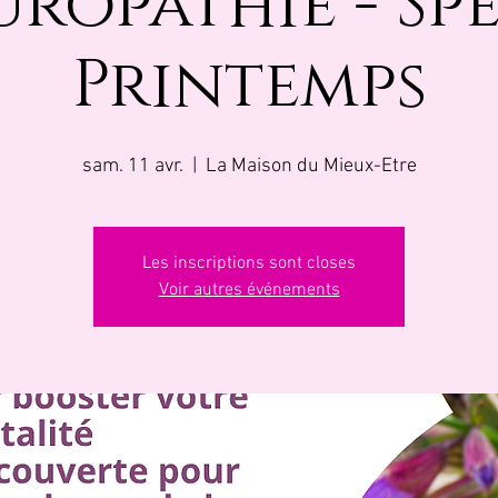
ropathie - Sp
Printemps
sam. 11 avr.
  |  
La Maison du Mieux-Etre
Les inscriptions sont closes
Voir autres événements