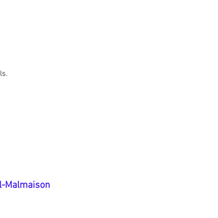
ls.
il-Malmaison