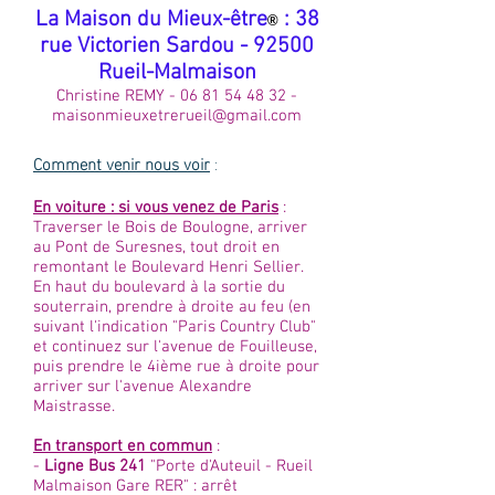
​La Maison du Mieux-être
: 38
®
rue Victorien Sardou - 92500
Rueil-Malmaison
Christine REMY -
06 81 54 48 32
-
maisonmieuxetrerueil@gmail.com
Comment venir nous voir
:
En voiture : si vous venez de Paris
:
Traverser le Bois de Boulogne, arriver
au Pont de Suresnes, tout droit en
remontant le Boulevard Henri Sellier.
En haut du boulevard à la sortie du
souterrain, prendre à droite au feu (en
suivant l'indication "Paris Country Club"
et continuez sur l'avenue de Fouilleuse,
puis prendre le 4ième rue à droite pour
arriver sur l'avenue Alexandre
Maistrasse.
En transport en commun
:
-
Ligne Bus 241
"Porte d'Auteuil - Rueil
Malmaison Gare RER" : arrêt