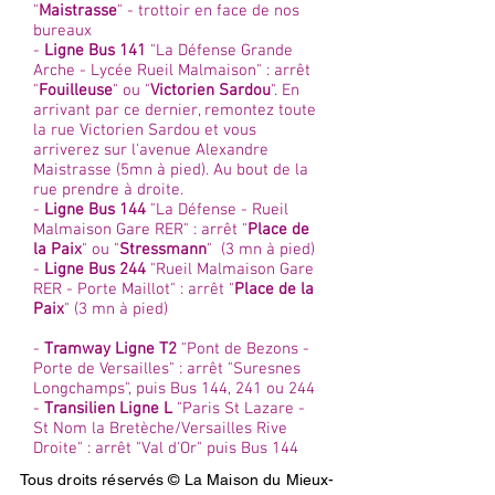
"
Maistrasse
" - trottoir en face de nos
bureaux
-
Ligne Bus 141
"La Défense Grande
Arche - Lycée Rueil Malmaison" : arrêt
"
Fouilleuse
" ou "
Victorien Sardou
". En
arrivant par ce dernier, remontez toute
la rue Victorien Sardou et vous
arriverez sur l'avenue Alexandre
Maistrasse (5mn à pied). Au bout de la
rue prendre à droite.
-
Ligne Bus 144
"La Défense - Rueil
Malmaison Gare RER" : arrêt "
Place de
la Paix
" ou "
Stressmann
" (3 mn à pied)
-
Ligne Bus 244
"Rueil Malmaison Gare
RER - Porte Maillot" : arrêt "
Place de la
Paix
" (3 mn à pied)
-
Tramway Ligne T2
"Pont de Bezons -
Porte de Versailles" : arrêt "Suresnes
Longchamps", puis Bus 144, 241 ou 244
-
Transilien Ligne L
"Paris St Lazare -
St Nom la Bretèche/Versailles Rive
Droite" : arrêt "Val d'Or" puis Bus 144
Tous droits réservés © La Maison du Mieux-