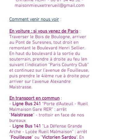
Christine REMY -
06 81 54 48 32
-
maisonmieuxetrerueil@gmail.com
Comment venir nous voir
:
En voiture : si vous venez de Paris
:
Traverser le Bois de Boulogne, arriver
au Pont de Suresnes, tout droit en
remontant le Boulevard Henri Sellier.
En haut du boulevard à la sortie du
souterrain, prendre à droite au feu (en
suivant l'indication "Paris Country Club"
et continuez sur l'avenue de Fouilleuse,
puis prendre le 4ième rue à droite pour
arriver sur l'avenue Alexandre
Maistrasse.
En transport en commun
:
-
Ligne Bus 241
"Porte d'Auteuil - Rueil
Malmaison Gare RER" : arrêt
"
Maistrasse
" - trottoir en face de nos
bureaux
-
Ligne Bus 141
"La Défense Grande
Arche - Lycée Rueil Malmaison" : arrêt
"
Fouilleuse
" ou "
Victorien Sardou
". En