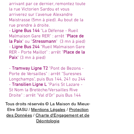
arrivant par ce dernier, remontez toute
la rue Victorien Sardou et vous
arriverez sur l'avenue Alexandre
Maistrasse (5mn à pied). Au bout de la
rue prendre à droite.
-
Ligne Bus 144
"La Défense - Rueil
Malmaison Gare RER" : arrêt "
Place de
la Paix
" ou "
Stressmann
" (3 mn à pied)
-
Ligne Bus 244
"Rueil Malmaison Gare
RER - Porte Maillot" : arrêt "
Place de la
Paix
" (3 mn à pied)
-
Tramway Ligne T2
"Pont de Bezons -
Porte de Versailles" : arrêt "Suresnes
Longchamps", puis Bus 144, 241 ou 244
-
Transilien Ligne L
"Paris St Lazare -
St Nom la Bretèche/Versailles Rive
Droite" : arrêt "Val d'Or" puis Bus 144
Tous droits réservés © La Maison du Mieux-
Etre SASU /
Mentions Légales
/
Protection
des Données
/
Charte d'Engagement et de
Déontologie