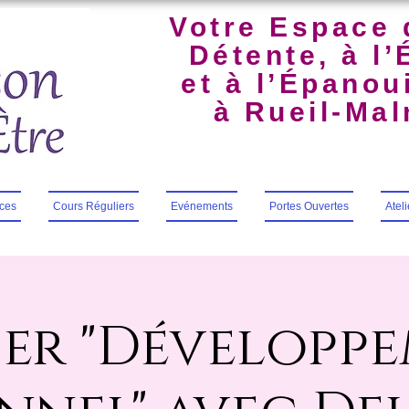
Votre Espace 
Détente, à l’
et à l’Épano
à Rueil-Ma
ces
Cours Réguliers
Evénements
Portes Ouvertes
Atel
ier "Développ