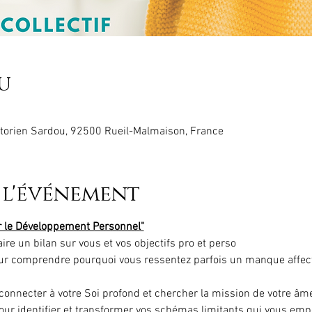
u
torien Sardou, 92500 Rueil-Malmaison, France
 l'événement
ir le Développement Personnel"
ire un bilan sur vous et vos objectifs pro et perso
our comprendre pourquoi vous ressentez parfois un manque affect
s connecter à votre Soi profond et chercher la mission de votre âm
our identifier et transformer vos schémas limitants qui vous em