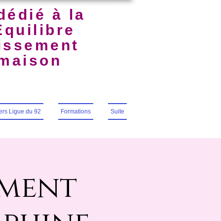
dédié à la
Équilibre
uissement
lmaison
iers Ligue du 92
Formations
Suite
ement