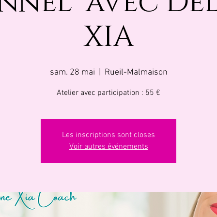
nnel" avec De
XIA
sam. 28 mai
  |  
Rueil-Malmaison
Atelier avec participation : 55 €
Les inscriptions sont closes
Voir autres événements