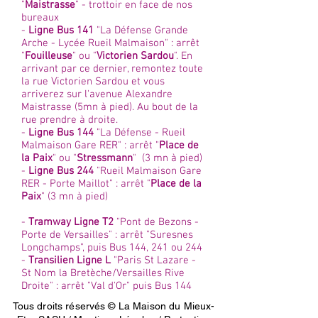
"
Maistrasse
" - trottoir en face de nos
bureaux
-
Ligne Bus 141
"La Défense Grande
Arche - Lycée Rueil Malmaison" : arrêt
"
Fouilleuse
" ou "
Victorien Sardou
". En
arrivant par ce dernier, remontez toute
la rue Victorien Sardou et vous
arriverez sur l'avenue Alexandre
Maistrasse (5mn à pied). Au bout de la
rue prendre à droite.
-
Ligne Bus 144
"La Défense - Rueil
Malmaison Gare RER" : arrêt "
Place de
la Paix
" ou "
Stressmann
" (3 mn à pied)
-
Ligne Bus 244
"Rueil Malmaison Gare
RER - Porte Maillot" : arrêt "
Place de la
Paix
" (3 mn à pied)
-
Tramway Ligne T2
"Pont de Bezons -
Porte de Versailles" : arrêt "Suresnes
Longchamps", puis Bus 144, 241 ou 244
-
Transilien Ligne L
"Paris St Lazare -
St Nom la Bretèche/Versailles Rive
Droite" : arrêt "Val d'Or" puis Bus 144
Tous droits réservés © La Maison du Mieux-