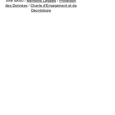
Etre SASU /
Mentions Légales
/
Protection
des Données
/
Charte d'Engagement et de
Déontologie