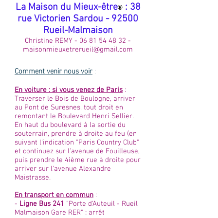
​La Maison du Mieux-être
: 38
®
rue Victorien Sardou - 92500
Rueil-Malmaison
Christine REMY -
06 81 54 48 32
-
maisonmieuxetrerueil@gmail.com
Comment venir nous voir
:
En voiture : si vous venez de Paris
:
Traverser le Bois de Boulogne, arriver
au Pont de Suresnes, tout droit en
remontant le Boulevard Henri Sellier.
En haut du boulevard à la sortie du
souterrain, prendre à droite au feu (en
suivant l'indication "Paris Country Club"
et continuez sur l'avenue de Fouilleuse,
puis prendre le 4ième rue à droite pour
arriver sur l'avenue Alexandre
Maistrasse.
En transport en commun
:
-
Ligne Bus 241
"Porte d'Auteuil - Rueil
Malmaison Gare RER" : arrêt