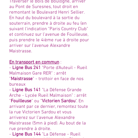
Traverser le Bois de Boulogne, arriver
au Pont de Suresnes, tout droit en
remontant le Boulevard Henri Sellier.
En haut du boulevard à la sortie du
souterrain, prendre à droite au feu (en
suivant l'indication "Paris Country Club"
et continuez sur l'avenue de Fouilleuse,
puis prendre le 4ième rue à droite pour
arriver sur l'avenue Alexandre
Maistrasse.
En transport en commun
:
-
Ligne Bus 241
"Porte d'Auteuil - Rueil
Malmaison Gare RER" : arrêt
"
Maistrasse
" - trottoir en face de nos
bureaux
-
Ligne Bus 141
"La Défense Grande
Arche - Lycée Rueil Malmaison" : arrêt
"
Fouilleuse
" ou "
Victorien Sardou
". En
arrivant par ce dernier, remontez toute
la rue Victorien Sardou et vous
arriverez sur l'avenue Alexandre
Maistrasse (5mn à pied). Au bout de la
rue prendre à droite.
-
Ligne Bus 144
"La Défense - Rueil