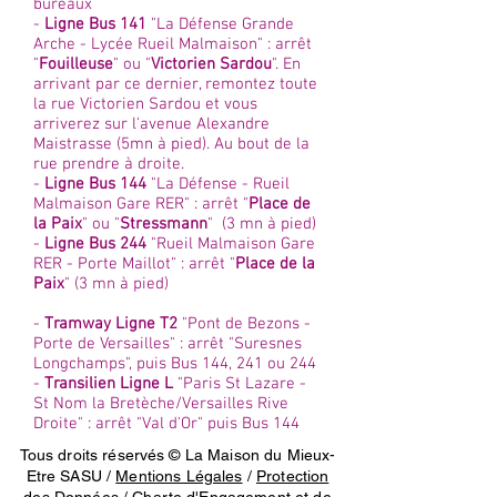
bureaux
-
Ligne Bus 141
"La Défense Grande
Arche - Lycée Rueil Malmaison" : arrêt
"
Fouilleuse
" ou "
Victorien Sardou
". En
arrivant par ce dernier, remontez toute
la rue Victorien Sardou et vous
arriverez sur l'avenue Alexandre
Maistrasse (5mn à pied). Au bout de la
rue prendre à droite.
-
Ligne Bus 144
"La Défense - Rueil
Malmaison Gare RER" : arrêt "
Place de
la Paix
" ou "
Stressmann
" (3 mn à pied)
-
Ligne Bus 244
"Rueil Malmaison Gare
RER - Porte Maillot" : arrêt "
Place de la
Paix
" (3 mn à pied)
-
Tramway Ligne T2
"Pont de Bezons -
Porte de Versailles" : arrêt "Suresnes
Longchamps", puis Bus 144, 241 ou 244
-
Transilien Ligne L
"Paris St Lazare -
St Nom la Bretèche/Versailles Rive
Droite" : arrêt "Val d'Or" puis Bus 144
Tous droits réservés © La Maison du Mieux-
Etre SASU /
Mentions Légales
/
Protection