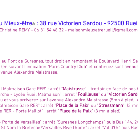
u Mieux-être
: 38 rue Victorien Sardou - 92500 Rue
®
Christine REMY - 06 81 54 48 32 -
maisonmieuxetrerueil@gmail.com
 au Pont de Suresnes, tout droit en remontant le Boulevard Henri Sell
 (en suivant l'indication "Paris Country Club" et continuez sur l'avenu
'avenue Alexandre Maistrasse.
il Malmaison Gare RER" : arrêt "
Maistrasse
" - trottoir en face de nos
che - Lycée Rueil Malmaison" : arrêt "
Fouilleuse
" ou "
Victorien Sar
u et vous arriverez sur l'avenue Alexandre Maistrasse (5mn à pied). A
almaison Gare RER" : arrêt "
Place de la Paix
" ou "
Stressmann
" (3 mn
RER - Porte Maillot" : arrêt "
Place de la Paix
" (3 mn à pied)
 Porte de Versailles" : arrêt "Suresnes Longchamps", puis Bus 144, 
 St Nom la Bretèche/Versailles Rive Droite" : arrêt "Val d'Or" puis Bu