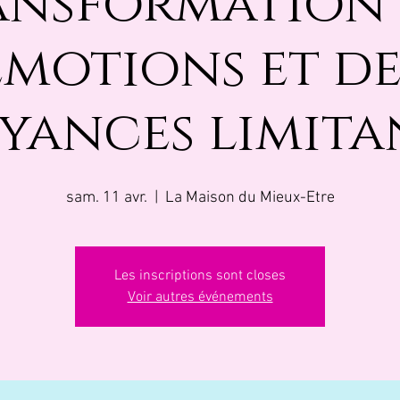
ansformation 
émotions et de
yances limita
sam. 11 avr.
  |  
La Maison du Mieux-Etre
Les inscriptions sont closes
Voir autres événements