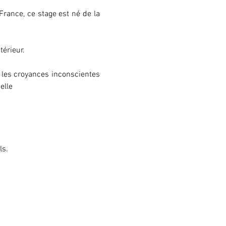
rance, ce stage est né de la 
érieur.
• les croyances inconscientes 
elle
ls.