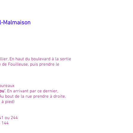
il-Malmaison
ier. En haut du boulevard à la sortie
e de Fouilleuse, puis prendre le
 bureaux
dou
". En arrivant par ce dernier,
u bout de la rue prendre à droite.
 à pied)
241 ou 244
s 144