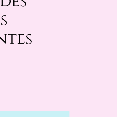
des
s
ntes