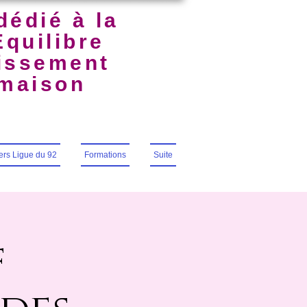
dédié à la
Équilibre
uissement
lmaison
iers Ligue du 92
Formations
Suite
f