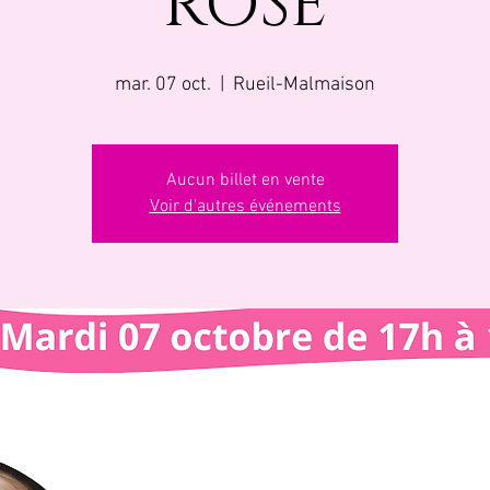
ROSE
mar. 07 oct.
  |  
Rueil-Malmaison
Aucun billet en vente
Voir d'autres événements