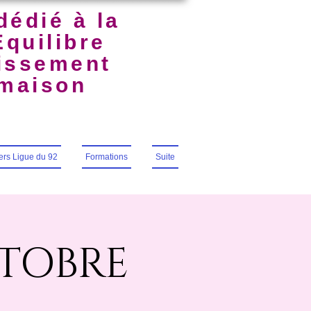
dédié à la
Équilibre
uissement
lmaison
iers Ligue du 92
Formations
Suite
CTOBRE