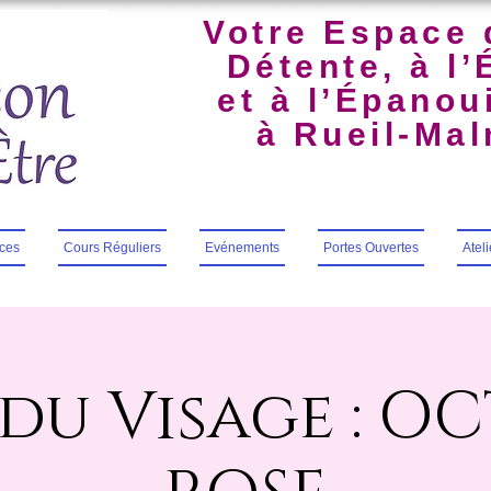
Votre Espace 
Détente, à l’
et à l’Épano
à Rueil-Ma
ces
Cours Réguliers
Evénements
Portes Ouvertes
Atel
du Visage : O