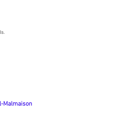
ls.
il-Malmaison