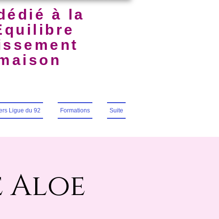
dédié à la
Équilibre
uissement
lmaison
iers Ligue du 92
Formations
Suite
e Aloe