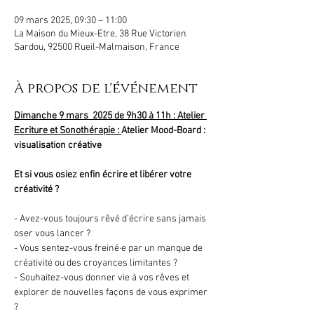
09 mars 2025, 09:30 – 11:00
La Maison du Mieux-Etre, 38 Rue Victorien
Sardou, 92500 Rueil-Malmaison, France
À propos de l'événement
Dimanche 9 mars  2025 de 9h30 à 11h : Atelier 
Ecriture et Sonothérapie : 
Atelier Mood-Board : 
visualisation créative
Et si vous osiez enfin écrire et libérer votre 
créativité ?
- Avez-vous toujours rêvé d’écrire sans jamais 
oser vous lancer ?
- Vous sentez-vous freiné·e par un manque de 
créativité ou des croyances limitantes ?
- Souhaitez-vous donner vie à vos rêves et 
explorer de nouvelles façons de vous exprimer 
?