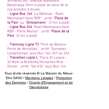
arriverez sur l'avenue Alexandre
Maistrasse (5mn à pied). Au bout de la
rue prendre à droite.
-
Ligne Bus 144
"La Défense - Rueil
Malmaison Gare RER" : arrêt "
Place de
la Paix
" ou "
Stressmann
" (3 mn à pied)
-
Ligne Bus 244
"Rueil Malmaison Gare
RER - Porte Maillot" : arrêt "
Place de la
Paix
" (3 mn à pied)
-
Tramway Ligne T2
"Pont de Bezons -
Porte de Versailles" : arrêt "Suresnes
Longchamps", puis Bus 144, 241 ou 244
-
Transilien Ligne L
"Paris St Lazare -
St Nom la Bretèche/Versailles Rive
Droite" : arrêt "Val d'Or" puis Bus 144
Tous droits réservés © La Maison du Mieux-
Etre SASU /
Mentions Légales
/
Protection
des Données
/
Charte d'Engagement et de
Déontologie