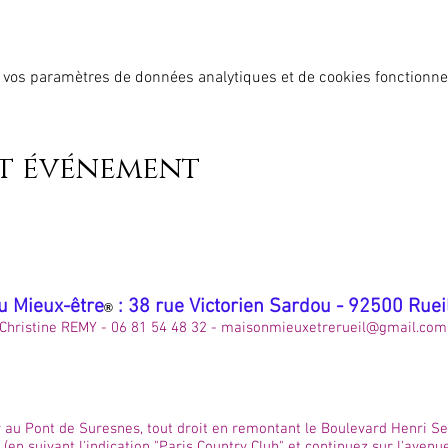
 vos paramètres de données analytiques et de cookies fonctionne
et événement
u Mieux-être
: 38 rue Victorien Sardou - 92500 Rue
®
Christine REMY - 06 81 54 48 32 -
maisonmieuxetrerueil@gmail.com
 au Pont de Suresnes, tout droit en remontant le Boulevard Henri Sell
 (en suivant l'indication "Paris Country Club" et continuez sur l'avenu