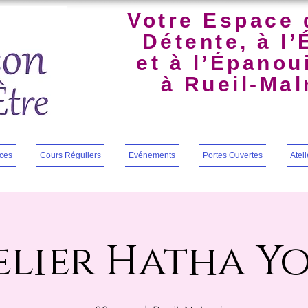
Votre Espace 
Détente, à l’
et à l’Épano
à Rueil-Ma
ces
Cours Réguliers
Evénements
Portes Ouvertes
Atel
elier Hatha Y