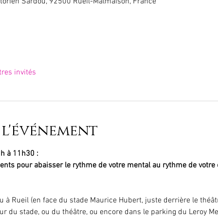
torien Sardou, 92500 Rueil-Malmaison, France
tres invités
 l'événement
h à 11h30 :
ents pour abaisser le rythme de votre mental au rythme de votre c
u à Rueil (en face du stade Maurice Hubert, juste derrière le théât
 du stade, ou du théâtre, ou encore dans le parking du Leroy Merl