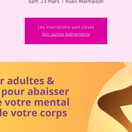
sam. 23 mars
  |  
Rueil-Malmaison
Les inscriptions sont closes
Voir autres événements