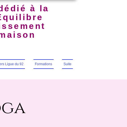
dédié à la
Équilibre
uissement
lmaison
iers Ligue du 92
Formations
Suite
oga