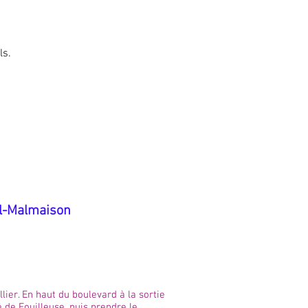
ls.
il-Malmaison
ier. En haut du boulevard à la sortie
e de Fouilleuse, puis prendre le