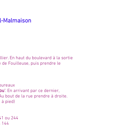
il-Malmaison
ier. En haut du boulevard à la sortie
e de Fouilleuse, puis prendre le
 bureaux
dou
". En arrivant par ce dernier,
u bout de la rue prendre à droite.
 à pied)
241 ou 244
s 144