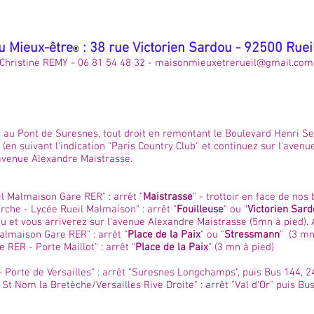
u Mieux-être
: 38 rue Victorien Sardou - 92500 Rue
®
Christine REMY - 06 81 54 48 32 -
maisonmieuxetrerueil@gmail.com
 au Pont de Suresnes, tout droit en remontant le Boulevard Henri Sell
 (en suivant l'indication "Paris Country Club" et continuez sur l'avenu
'avenue Alexandre Maistrasse.
il Malmaison Gare RER" : arrêt "
Maistrasse
" - trottoir en face de nos
che - Lycée Rueil Malmaison" : arrêt "
Fouilleuse
" ou "
Victorien Sar
u et vous arriverez sur l'avenue Alexandre Maistrasse (5mn à pied). A
almaison Gare RER" : arrêt "
Place de la Paix
" ou "
Stressmann
" (3 mn
RER - Porte Maillot" : arrêt "
Place de la Paix
" (3 mn à pied)
 Porte de Versailles" : arrêt "Suresnes Longchamps", puis Bus 144, 
 St Nom la Bretèche/Versailles Rive Droite" : arrêt "Val d'Or" puis Bu