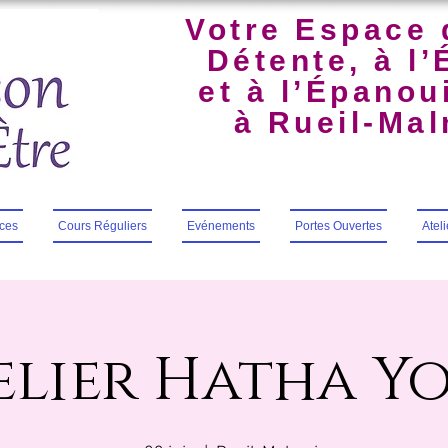
Votre Espace 
Détente, à l’
et à l’Épano
à Rueil-Ma
ces
Cours Réguliers
Evénements
Portes Ouvertes
Atel
elier Hatha Y