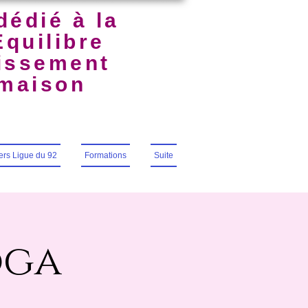
dédié à la
Équilibre
uissement
lmaison
iers Ligue du 92
Formations
Suite
oga