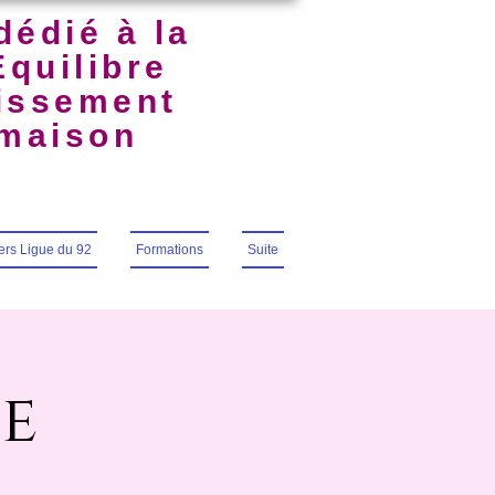
dédié à la
Équilibre
uissement
lmaison
iers Ligue du 92
Formations
Suite
e