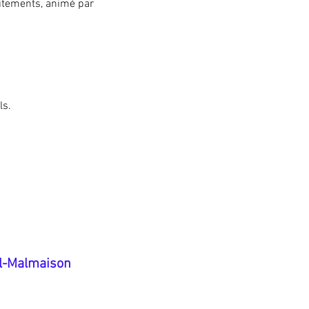
aitements, animé par 
ls.
il-Malmaison