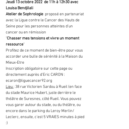
Jeudi 13 octobre 2022  de 11h à 12h30 avec 
Louisa Bendjilali
Atelier de Sophrologie  
proposé en partenariat 
avec la Ligue contre le Cancer des Hauts de 
Seine pour les personnes atteintes d'un 
cancer ou en rémission
"
Chasser mes tensions et vivre un moment 
ressource
"
Profitez de ce moment de bien-être pour vous 
accorder une bulle de sérénité à la Maison du 
Mieux-Etre
Inscription obligatoire sur cette page ou 
directement auprès d'Eric CARON : 
ecaron@liguecancer92.org
Lieu 
: 38 rue Victorien Sardou à Rueil (en face 
du stade Maurice Hubert, juste derrière le 
théâtre de Suresnes, côté Rueil. Vous pouvez 
vous garer autour du stade, ou du théâtre, ou 
encore dans le parking du Leroy Merlin/ 
Leclerc, ensuite, c'est 5 VRAIES minutes à pied 
:) 