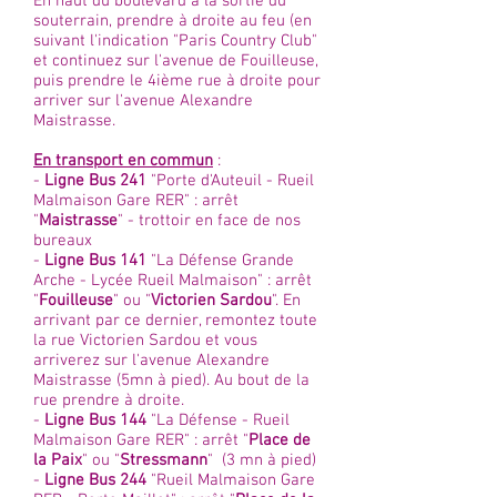
En haut du boulevard à la sortie du
souterrain, prendre à droite au feu (en
suivant l'indication "Paris Country Club"
et continuez sur l'avenue de Fouilleuse,
puis prendre le 4ième rue à droite pour
arriver sur l'avenue Alexandre
Maistrasse.
En transport en commun
:
-
Ligne Bus 241
"Porte d'Auteuil - Rueil
Malmaison Gare RER" : arrêt
"
Maistrasse
" - trottoir en face de nos
bureaux
-
Ligne Bus 141
"La Défense Grande
Arche - Lycée Rueil Malmaison" : arrêt
"
Fouilleuse
" ou "
Victorien Sardou
". En
arrivant par ce dernier, remontez toute
la rue Victorien Sardou et vous
arriverez sur l'avenue Alexandre
Maistrasse (5mn à pied). Au bout de la
rue prendre à droite.
-
Ligne Bus 144
"La Défense - Rueil
Malmaison Gare RER" : arrêt "
Place de
la Paix
" ou "
Stressmann
" (3 mn à pied)
-
Ligne Bus 244
"Rueil Malmaison Gare