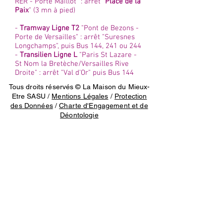
RER - Porte Maillot" : arrêt "
Place de la
Paix
" (3 mn à pied)
-
Tramway Ligne T2
"Pont de Bezons -
Porte de Versailles" : arrêt "Suresnes
Longchamps", puis Bus 144, 241 ou 244
-
Transilien Ligne L
"Paris St Lazare -
St Nom la Bretèche/Versailles Rive
Droite" : arrêt "Val d'Or" puis Bus 144
Tous droits réservés © La Maison du Mieux-
Etre SASU /
Mentions Légales
/
Protection
des Données
/
Charte d'Engagement et de
Déontologie