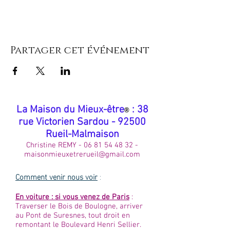
accréditée Premiers Secours en Santé
Mentale)
Lieu
: 38 rue Victorien Sardou à Rueil (en face
du stade Maurice Hubert, juste derrière le
Partager cet événement
théâtre de Suresnes, côté Rueil. Vous pouvez
vous garer autour du stade, ou du théâtre, ou
encore dans le parking du Leroy Merlin/
Leclerc, ensuite, c'est 5 VRAIES minutes à pied
:)
​La Maison du Mieux-être
: 38
®
rue Victorien Sardou - 92500
Rueil-Malmaison
Christine REMY -
06 81 54 48 32
-
maisonmieuxetrerueil@gmail.com
Comment venir nous voir
:
En voiture : si vous venez de Paris
:
Traverser le Bois de Boulogne, arriver
au Pont de Suresnes, tout droit en
remontant le Boulevard Henri Sellier.