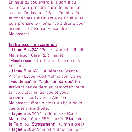
En haut du boulevard à la sortie du
souterrain, prendre à droite au feu (en
suivant l'indication "Paris Country Club"
et continuez sur l'avenue de Fouilleuse,
puis prendre le 4ième rue à droite pour
arriver sur l'avenue Alexandre
Maistrasse.
En transport en commun
:
-
Ligne Bus 241
"Porte d'Auteuil - Rueil
Malmaison Gare RER" : arrêt
"
Maistrasse
" - trottoir en face de nos
bureaux
-
Ligne Bus 141
"La Défense Grande
Arche - Lycée Rueil Malmaison" : arrêt
"
Fouilleuse
" ou "
Victorien Sardou
". En
arrivant par ce dernier, remontez toute
la rue Victorien Sardou et vous
arriverez sur l'avenue Alexandre
Maistrasse (5mn à pied). Au bout de la
rue prendre à droite.
-
Ligne Bus 144
"La Défense - Rueil
Malmaison Gare RER" : arrêt "
Place de
la Paix
" ou "
Stressmann
" (3 mn à pied)
-
Ligne Bus 244
"Rueil Malmaison Gare