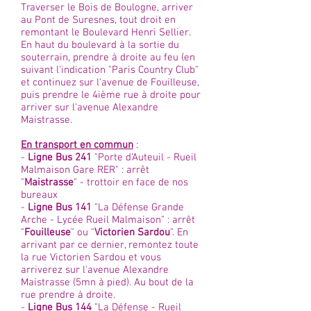
images, facilite la transformation des émotions,
Traverser le Bois de Boulogne, arriver
pour passer de l’ombre à lumière.
au Pont de Suresnes, tout droit en
remontant le Boulevard Henri Sellier.
4me atelier : Peint d'Epices
: Cet atelier permet
En haut du boulevard à la sortie du
de s’apaiser, de s’équilibrer, de s’installer dans
souterrain, prendre à droite au feu (en
la sensorialité (5 sens), tout en retrouvant son
suivant l'indication "Paris Country Club"
cadre, son espace, son territoire.
et continuez sur l'avenue de Fouilleuse,
puis prendre le 4ième rue à droite pour
arriver sur l'avenue Alexandre
Tarifs : 400 € par cycle de 4 ateliers
Maistrasse.
Matériels fournis
En transport en commun
:
Information et inscription : 07 78 24 82 36 ou sur
-
Ligne Bus 241
"Porte d'Auteuil - Rueil
www.sunflowerwellness.fr
Malmaison Gare RER" : arrêt
"
Maistrasse
" - trottoir en face de nos
Lieu
: 38 rue Victorien Sardou à Rueil (en face
bureaux
du stade Maurice Hubert, juste derrière le
-
Ligne Bus 141
"La Défense Grande
Arche - Lycée Rueil Malmaison" : arrêt
théâtre de Suresnes, côté Rueil. Vous pouvez
"
Fouilleuse
" ou "
Victorien Sardou
". En
vous garer autour du stade, ou du théâtre, ou
arrivant par ce dernier, remontez toute
encore dans le parking du Leroy Merlin/
la rue Victorien Sardou et vous
Leclerc, ensuite, c'est 5 VRAIES minutes à pied
arriverez sur l'avenue Alexandre
:)
Maistrasse (5mn à pied). Au bout de la
rue prendre à droite.
-
Ligne Bus 144
"La Défense - Rueil