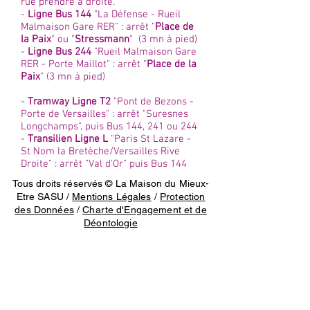
rue prendre à droite.
-
Ligne Bus 144
"La Défense - Rueil
Malmaison Gare RER" : arrêt "
Place de
la Paix
" ou "
Stressmann
" (3 mn à pied)
-
Ligne Bus 244
"Rueil Malmaison Gare
RER - Porte Maillot" : arrêt "
Place de la
Paix
" (3 mn à pied)
-
Tramway Ligne T2
"Pont de Bezons -
Porte de Versailles" : arrêt "Suresnes
Longchamps", puis Bus 144, 241 ou 244
-
Transilien Ligne L
"Paris St Lazare -
St Nom la Bretèche/Versailles Rive
Droite" : arrêt "Val d'Or" puis Bus 144
Tous droits réservés © La Maison du Mieux-
Etre SASU /
Mentions Légales
/
Protection
des Données
/
Charte d'Engagement et de
Déontologie