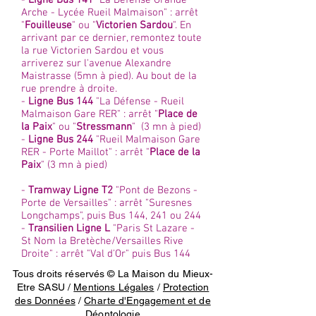
-
Ligne Bus 141
"La Défense Grande
Arche - Lycée Rueil Malmaison" : arrêt
"
Fouilleuse
" ou "
Victorien Sardou
". En
arrivant par ce dernier, remontez toute
la rue Victorien Sardou et vous
arriverez sur l'avenue Alexandre
Maistrasse (5mn à pied). Au bout de la
rue prendre à droite.
-
Ligne Bus 144
"La Défense - Rueil
Malmaison Gare RER" : arrêt "
Place de
la Paix
" ou "
Stressmann
" (3 mn à pied)
-
Ligne Bus 244
"Rueil Malmaison Gare
RER - Porte Maillot" : arrêt "
Place de la
Paix
" (3 mn à pied)
-
Tramway Ligne T2
"Pont de Bezons -
Porte de Versailles" : arrêt "Suresnes
Longchamps", puis Bus 144, 241 ou 244
-
Transilien Ligne L
"Paris St Lazare -
St Nom la Bretèche/Versailles Rive
Droite" : arrêt "Val d'Or" puis Bus 144
Tous droits réservés © La Maison du Mieux-
Etre SASU /
Mentions Légales
/
Protection
des Données
/
Charte d'Engagement et de
Déontologie