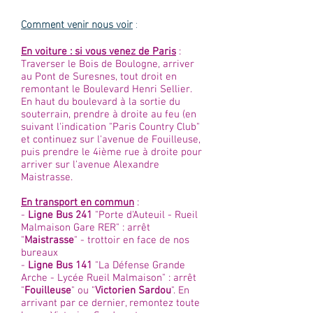
Comment venir nous voir
:
En voiture : si vous venez de Paris
:
Traverser le Bois de Boulogne, arriver
au Pont de Suresnes, tout droit en
remontant le Boulevard Henri Sellier.
En haut du boulevard à la sortie du
souterrain, prendre à droite au feu (en
suivant l'indication "Paris Country Club"
et continuez sur l'avenue de Fouilleuse,
puis prendre le 4ième rue à droite pour
arriver sur l'avenue Alexandre
Maistrasse.
En transport en commun
:
-
Ligne Bus 241
"Porte d'Auteuil - Rueil
Malmaison Gare RER" : arrêt
"
Maistrasse
" - trottoir en face de nos
bureaux
-
Ligne Bus 141
"La Défense Grande
Arche - Lycée Rueil Malmaison" : arrêt
"
Fouilleuse
" ou "
Victorien Sardou
". En
arrivant par ce dernier, remontez toute