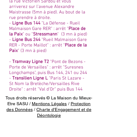
la rue Victorien Sardou et vous
arriverez sur l'avenue Alexandre
Maistrasse (5mn à pied). Au bout de la
rue prendre à droite.
-
Ligne Bus 144
"La Défense - Rueil
Malmaison Gare RER" : arrêt "
Place de
la Paix
" ou "
Stressmann
" (3 mn à pied)
-
Ligne Bus 244
"Rueil Malmaison Gare
RER - Porte Maillot" : arrêt "
Place de la
Paix
" (3 mn à pied)
-
Tramway Ligne T2
"Pont de Bezons -
Porte de Versailles" : arrêt "Suresnes
Longchamps", puis Bus 144, 241 ou 244
-
Transilien Ligne L
"Paris St Lazare -
St Nom la Bretèche/Versailles Rive
Droite" : arrêt "Val d'Or" puis Bus 144
Tous droits réservés © La Maison du Mieux-
Etre SASU /
Mentions Légales
/
Protection
des Données
/
Charte d'Engagement et de
Déontologie