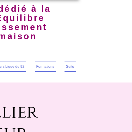
dédié à la
Équilibre
uissement
lmaison
iers Ligue du 92
Formations
Suite
lier