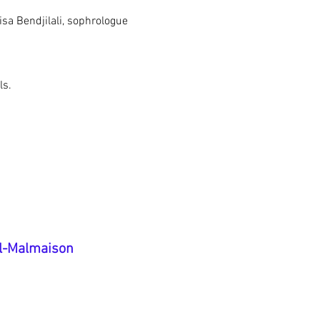
isa Bendjilali, sophrologue
ls.
il-Malmaison