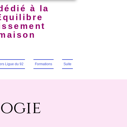
dédié à la
Équilibre
uissement
lmaison
iers Ligue du 92
Formations
Suite
logie