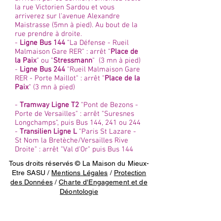
la rue Victorien Sardou et vous
arriverez sur l'avenue Alexandre
Maistrasse (5mn à pied). Au bout de la
rue prendre à droite.
-
Ligne Bus 144
"La Défense - Rueil
Malmaison Gare RER" : arrêt "
Place de
la Paix
" ou "
Stressmann
" (3 mn à pied)
-
Ligne Bus 244
"Rueil Malmaison Gare
RER - Porte Maillot" : arrêt "
Place de la
Paix
" (3 mn à pied)
-
Tramway Ligne T2
"Pont de Bezons -
Porte de Versailles" : arrêt "Suresnes
Longchamps", puis Bus 144, 241 ou 244
-
Transilien Ligne L
"Paris St Lazare -
St Nom la Bretèche/Versailles Rive
Droite" : arrêt "Val d'Or" puis Bus 144
Tous droits réservés © La Maison du Mieux-
Etre SASU /
Mentions Légales
/
Protection
des Données
/
Charte d'Engagement et de
Déontologie