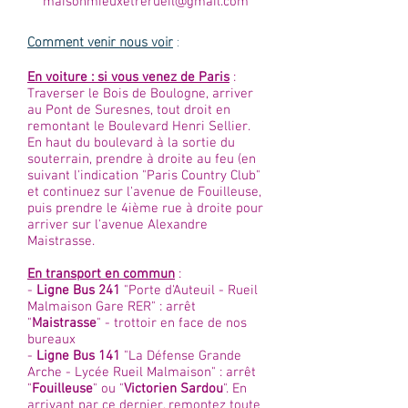
maisonmieuxetrerueil@gmail.com
Comment venir nous voir
:
En voiture : si vous venez de Paris
:
Traverser le Bois de Boulogne, arriver
au Pont de Suresnes, tout droit en
remontant le Boulevard Henri Sellier.
En haut du boulevard à la sortie du
souterrain, prendre à droite au feu (en
suivant l'indication "Paris Country Club"
et continuez sur l'avenue de Fouilleuse,
puis prendre le 4ième rue à droite pour
arriver sur l'avenue Alexandre
Maistrasse.
En transport en commun
:
-
Ligne Bus 241
"Porte d'Auteuil - Rueil
Malmaison Gare RER" : arrêt
"
Maistrasse
" - trottoir en face de nos
bureaux
-
Ligne Bus 141
"La Défense Grande
Arche - Lycée Rueil Malmaison" : arrêt
"
Fouilleuse
" ou "
Victorien Sardou
". En
arrivant par ce dernier, remontez toute