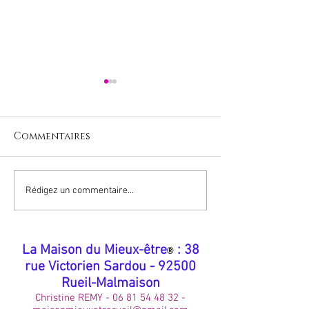
Commentaires
Fibrome Utérin :
Sonotherapie 
Rédigez un commentaire...
Interview d’Angèle
Pouvoir Apai
MBARGA, Présidente
Relaxant des
de l'Association
​La Maison du Mieux-être
: 38
®
Fibrome Info France
rue Victorien Sardou - 92500
Rueil-Malmaison
Christine REMY -
06 81 54 48 32
-